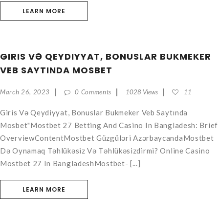
LEARN MORE
GIRIS VƏ QEYDIYYAT, BONUSLAR BUKMEKER
VEB SAYTINDA MOSBET
March 26, 2023
0 Comments
1028 Views
11
Giris Və Qeydiyyat, Bonuslar Bukmeker Veb Saytında
Mosbet"Mostbet 27 Betting And Casino In Bangladesh: Brief
OverviewContentMostbet Güzgüləri AzərbaycandaMostbet
Də Oynamaq Təhlükəsiz Və Təhlükəsizdirmi? Online Casino
Mostbet 27 In BangladeshMostbet- [...]
LEARN MORE