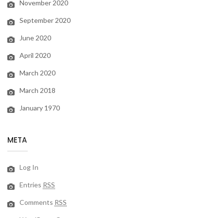
November 2020
September 2020
June 2020
April 2020
March 2020
March 2018
January 1970
META
Log In
Entries
RSS
Comments
RSS