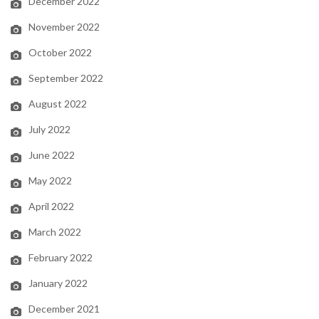
December 2022
November 2022
October 2022
September 2022
August 2022
July 2022
June 2022
May 2022
April 2022
March 2022
February 2022
January 2022
December 2021