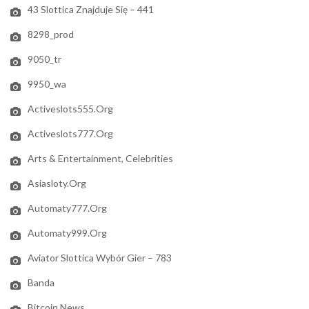
43 Slottica Znajduje Się – 441
8298_prod
9050_tr
9950_wa
Activeslots555.org
Activeslots777.org
Arts & Entertainment, Celebrities
Asiasloty.org
Automaty777.org
Automaty999.org
Aviator Slottica Wybór Gier – 783
Banda
Bitcoin News