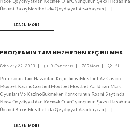
Necə Qeydiyyatdan Keçmək OlarOyunçunun Şəxsi Hesabına
Ümumi BaxışMostbet-də Qeydiyyat Azərbaycan [...]
LEARN MORE
PROQRAMIN TAM NƏZƏRDƏN KEÇIRILMƏS
February 22, 2023
0 Comments
785 Views
11
Proqramın Tam Nəzərdən KeçirilməsiMostbet Az Casino
Mosbet KazinoContentMostbetMostbet Az Idman Mərc
Oyunları Və KazinoBukmeker Kontorunun Rəsmi Saytında
Necə Qeydiyyatdan Keçmək OlarOyunçunun Şəxsi Hesabına
Ümumi BaxışMostbet-də Qeydiyyat Azərbaycan [...]
LEARN MORE