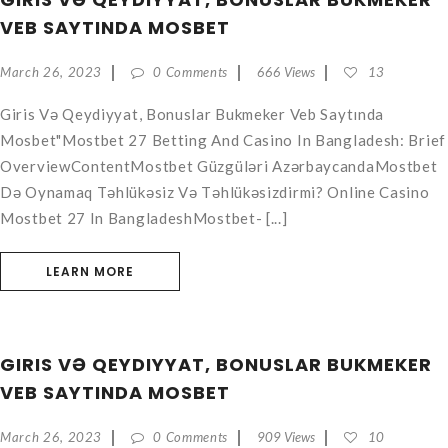
VEB SAYTINDA MOSBET
March 26, 2023
0 Comments
666 Views
13
Giris Və Qeydiyyat, Bonuslar Bukmeker Veb Saytında
Mosbet"Mostbet 27 Betting And Casino In Bangladesh: Brief
OverviewContentMostbet Güzgüləri AzərbaycandaMostbet
Də Oynamaq Təhlükəsiz Və Təhlükəsizdirmi? Online Casino
Mostbet 27 In BangladeshMostbet- [...]
LEARN MORE
GIRIS VƏ QEYDIYYAT, BONUSLAR BUKMEKER
VEB SAYTINDA MOSBET
March 26, 2023
0 Comments
909 Views
10