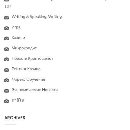
107
Writing & Speaking, Writing
Игра
Казино
Микрокредит
Новости Криптовалют
Рейтинг Казино
Форекс Обучение
Экономические Новости
คาสิโน
ARCHIVES