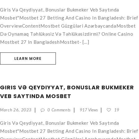
Giris Və Qeydiyyat, Bonuslar Bukmeker Veb Saytında
Mosbet"Mostbet 27 Betting And Casino In Bangladesh: Brief
OverviewContentMostbet Güzgüləri AzərbaycandaMostbet
Də Oynamaq Təhlükəsiz Və Təhlükəsizdirmi? Online Casino
Mostbet 27 In BangladeshMostbet- [...]
LEARN MORE
GIRIS VƏ QEYDIYYAT, BONUSLAR BUKMEKER
VEB SAYTINDA MOSBET
March 26, 2023
0 Comments
917 Views
19
Giris Və Qeydiyyat, Bonuslar Bukmeker Veb Saytında
Mosbet"Mostbet 27 Betting And Casino In Bangladesh: Brief