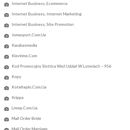
Internet Business, Ecommerce
Internet Business, Internet Marketing
Internet Business, Site Promotion
Jomasport.com.ua
Karabasmedia
Kievtime.com
Kod Promocyjny Slottica Weź Udział W Loteriach – 956
Kopy
Kotelteplo.com.ua
Krippa
Lmmp.com.ua
Mail Order Bride
Mail Order Marriage