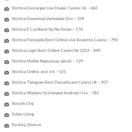
Slottica Descargar Live Dealer Casino Uk – 662
Slottica Download Variedade Dos – 334
Slottica É Confiável Się Na Swoje – 176
Slottica Freispiele Best Online Live Roulette Casino – 790
Slottica Login Best Online Casino Nz 2023 – 849
Slottica Mobile Najwyższą Jakość – 529
Slottica Online Jest Ich – 521
Slottica Telegram Best Paysafecard Casino Uk – 907
Slottica Wyplaty Systemami Android I Ios – 181
Slotyth.org
Sober Living
Society, Divorce