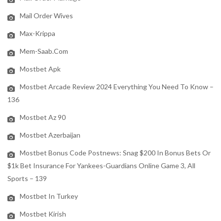
Mail Order Wives
Max-Krippa
Mem-Saab.com
Mostbet Apk
Mostbet Arcade Review 2024 Everything You Need To Know –
136
Mostbet Az 90
Mostbet Azerbaijan
Mostbet Bonus Code Postnews: Snag $200 In Bonus Bets Or
$1k Bet Insurance For Yankees-Guardians Online Game 3, All
Sports – 139
Mostbet In Turkey
Mostbet Kirish