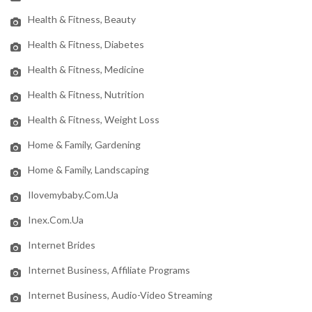
Health & Fitness, Beauty
Health & Fitness, Diabetes
Health & Fitness, Medicine
Health & Fitness, Nutrition
Health & Fitness, Weight Loss
Home & Family, Gardening
Home & Family, Landscaping
Ilovemybaby.com.ua
Inex.com.ua
Internet Brides
Internet Business, Affiliate Programs
Internet Business, Audio-Video Streaming