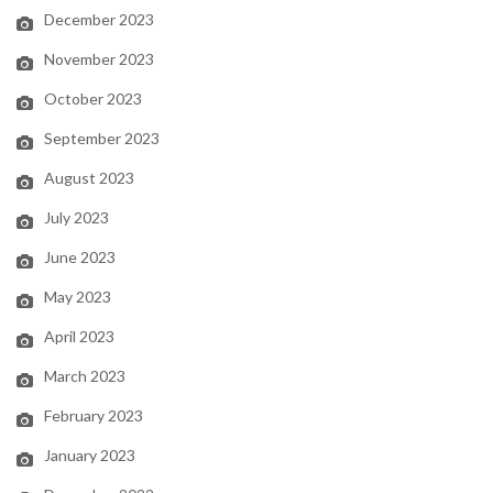
December 2023
November 2023
October 2023
September 2023
August 2023
July 2023
June 2023
May 2023
April 2023
March 2023
February 2023
January 2023