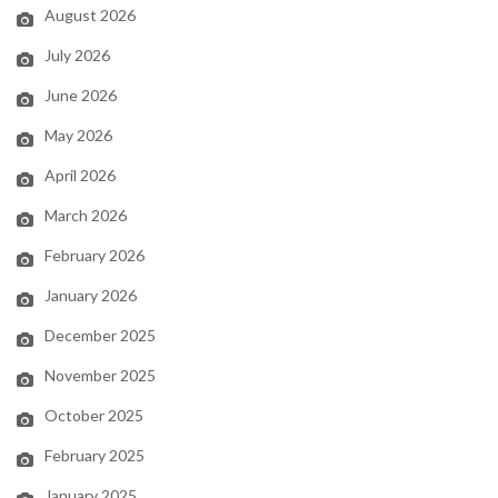
August 2026
July 2026
June 2026
May 2026
April 2026
March 2026
February 2026
January 2026
December 2025
November 2025
October 2025
February 2025
January 2025