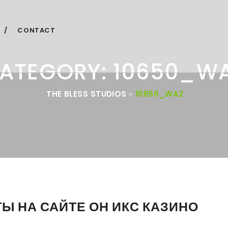
CONTACT
ATEGORY: 10650_W
THE BLESS STUDIOS
10650_WA2
>
 НА САЙТЕ ОН ИКС КАЗИНО