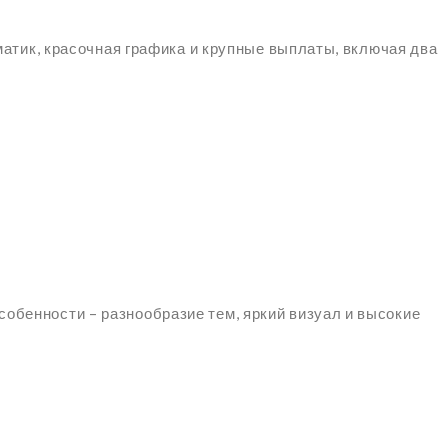
матик, красочная графика и крупные выплаты, включая два
бенности – разнообразие тем, яркий визуал и высокие