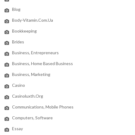
Blog
Body-Vitamin.com.ua
Bookkeeping
Brides
Business, Entrepreneurs
Business, Home Based Business
Business, Marketing
Casino
Casinoluxth.org
Communications, Mobile Phones
Computers, Software
Essay