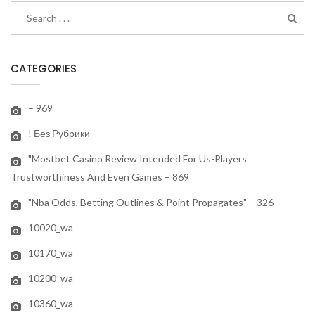
CATEGORIES
– 969
! Без Рубрики
"mostbet Casino Review Intended For Us-Players
Trustworthiness And Even Games – 869
"nba Odds, Betting Outlines & Point Propagates" – 326
10020_wa
10170_wa
10200_wa
10360_wa