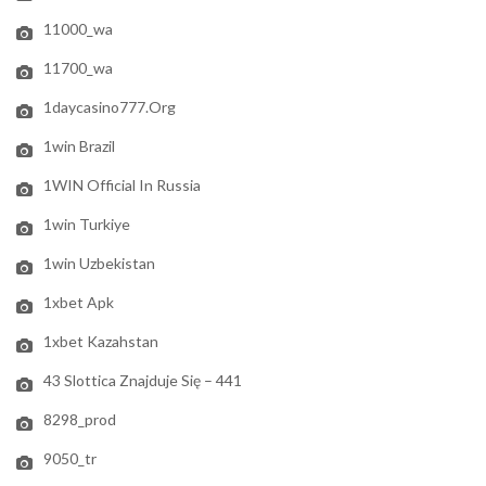
11000_wa
11700_wa
1daycasino777.org
1win Brazil
1WIN Official In Russia
1win Turkiye
1win Uzbekistan
1xbet Apk
1xbet Kazahstan
43 Slottica Znajduje Się – 441
8298_prod
9050_tr