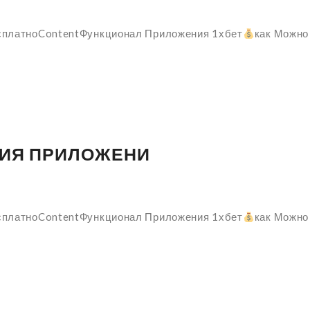
есплатноContentФункционал Приложения 1хбет
как Можно
НИЯ ПРИЛОЖЕНИ
есплатноContentФункционал Приложения 1хбет
как Можно