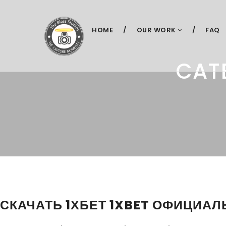
HOME
OUR WORK
FAQ
CAT
СКАЧАТЬ 1ХБЕТ 1XBET ОФИЦИА