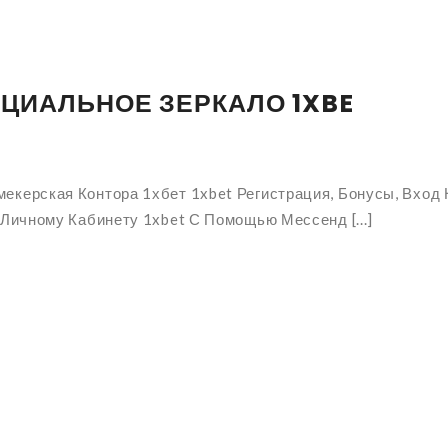
ЦИАЛЬНОЕ ЗЕРКАЛО 1XBE
керская Контора 1хбет 1xbet Регистрация, Бонусы, Вход
Личному Кабинету 1xbet С Помощью Мессенд [...]