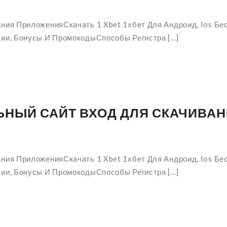
ния ПриложенияСкачать 1 Xbet 1хбет Для Андроид, Ios Б
и, Бонусы И ПромокодыСпособы Регистра [...]
ЛЬНЫЙ САЙТ ВХОД ДЛЯ СКАЧИВА
ния ПриложенияСкачать 1 Xbet 1хбет Для Андроид, Ios Б
и, Бонусы И ПромокодыСпособы Регистра [...]