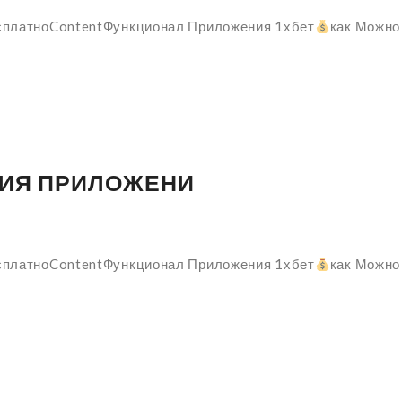
есплатноContentФункционал Приложения 1хбет
как Можно
НИЯ ПРИЛОЖЕНИ
есплатноContentФункционал Приложения 1хбет
как Можно